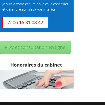
Je suis à votre écoute pour vous conseiller
et défendre au mieux vos intérêts.
✆ 06 16 31 08 42
RDV et consultation en ligne
Honoraires du cabinet